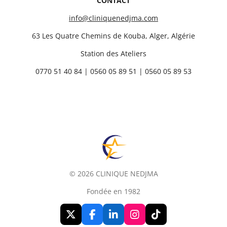
CONTACT
g
g
g
g
e
e
e
e
r
r
r
r
info@cliniquenedjma.com
63 Les Quatre Chemins de Kouba, Alger, Algérie
Station des Ateliers
0770 51 40 84 | 0560 05 89 51 | 0560 05 89 53
© 2026 CLINIQUE NEDJMA
Fondée en 1982
X
F
L
I
T